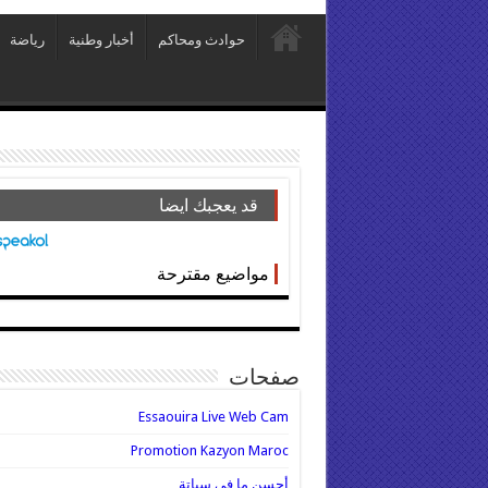
حوادث ومحاكم
أخبار وطنية
رياضة
قد يعجبك ايضا
مواضيع مقترحة
صفحات
Essaouira Live Web Cam
Promotion Kazyon Maroc
أحسن ما في سباتة