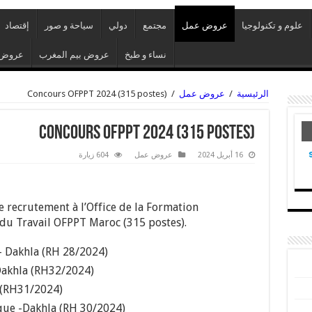
علوم و تكنولوجيا
عروض عمل
مجتمع
دولي
سياحة و صور
إقتصاد
نساء و طبخ
عروض بيم المغرب
عروض 
الرئيسية
/
عروض عمل
/
Concours OFPPT 2024 (315 postes)
Concours OFPPT 2024 (315 postes)
16 أبريل 2024
عروض عمل
604 زيارة
 recrutement à l’Office de la Formation
 du Travail OFPPT Maroc (315 postes).
– Dakhla (RH 28/2024)
Dakhla (RH32/2024)
 (RH31/2024)
que -Dakhla (RH 30/2024)