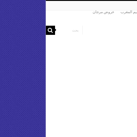
م المغرب
عروض مرجان