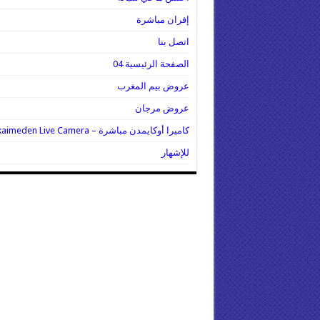
إفران مباشرة
اتصل بنا
الصفحة الرئيسية 04
عروض بيم المغرب
عروض مرجان
كاميرا أوكايمدن مباشرة – Oukaimeden Live Camera
للإشهار