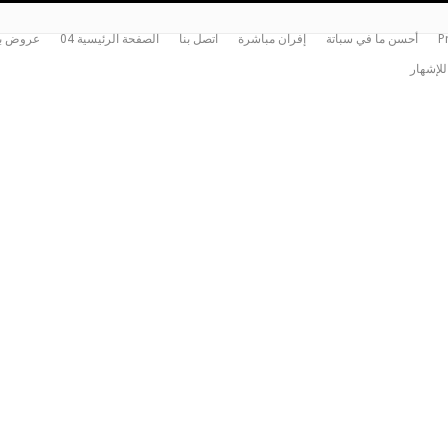
P
أحسن ما في سباتة
إفران مباشرة
اتصل بنا
الصفحة الرئيسية 04
عروض بي
للإشهار