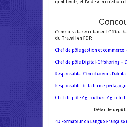
qualifiants, et l’aide à la création 
Concou
Concours de recrutement Office de 
du Travail en PDF:
Chef de pôle gestion et commerce 
Chef de pôle Digital-Offshoring – 
Responsable d”incubateur -Dakhla
Responsable de la ferme pédagogi
Chef de pôle Agriculture Agro-Ind
Délai de dépôt
40 Formateur en Langue Française 