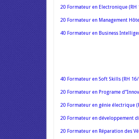
20 Formateur en Electronique (RH 
20 Formateur en Management Hôtel
40 Formateur en Business Intellige
40 Formateur en Soft Skills (RH 16
20 Formateur en Programe d”Innov
20 Formateur en génie électrique 
20 Formateur en développement di
20 Formateur en Réparation des Vé