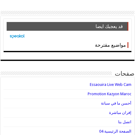
قد يعجبك ايضا
مواضيع مقترحة
صفحات
Essaouira Live Web Cam
Promotion Kazyon Maroc
أحسن ما في سباتة
إفران مباشرة
اتصل بنا
الصفحة الرئيسية 04