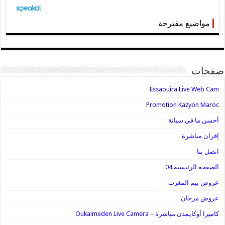
مواضيع مقترحة
صفحات
Essaouira Live Web Cam
Promotion Kazyon Maroc
أحسن ما في سباتة
إفران مباشرة
اتصل بنا
الصفحة الرئيسية 04
عروض بيم المغرب
عروض مرجان
كاميرا أوكايمدن مباشرة – Oukaimeden Live Camera