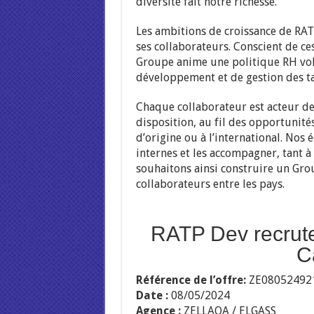
diversité fait notre richesse.
Les ambitions de croissance de RAT
ses collaborateurs. Conscient de ces
Groupe anime une politique RH volo
développement et de gestion des ta
Chaque collaborateur est acteur de 
disposition, au fil des opportunité
d’origine ou à l’international. No
internes et les accompagner, tant 
souhaitons ainsi construire un Grou
collaborateurs entre les pays.
RATP Dev recrut
C
Référence de l’offre:
ZE08052492
Date :
08/05/2024
Agence :
ZELLAQA / ELGASS