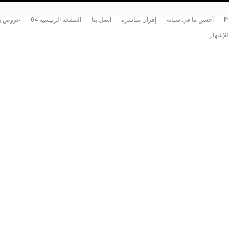
P
أحسن ما في سباتة
إفران مباشرة
اتصل بنا
الصفحة الرئيسية 04
عروض بي
للإشهار