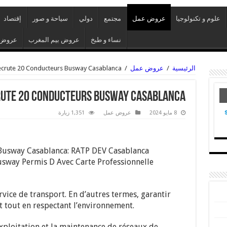
علوم و تكنولوجيا
عروض عمل
مجتمع
دولي
سياحة و صور
إقتصاد
نساء و طبخ
عروض بيم المغرب
عروض 
الرئيسية
/
عروض عمل
/
ecrute 20 Conducteurs Busway Casablanca
rute 20 Conducteurs Busway Casablanca
8 مايو 2024
عروض عمل
1,351 زيارة
Busway Casablanca: RATP DEV Casablanca
sway Permis D Avec Carte Professionnelle
rvice de transport. En d’autres termes, garantir
ort tout en respectant l’environnement.
xploitation et la maintenance de réseaux de