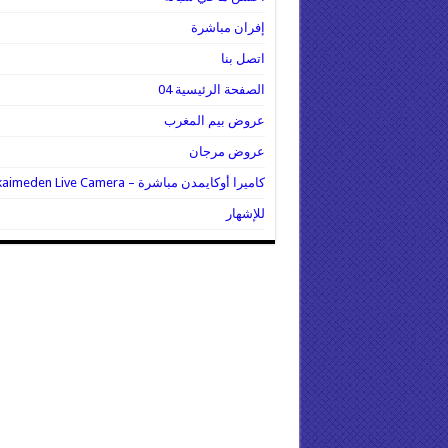
إفران مباشرة
اتصل بنا
الصفحة الرئيسية 04
عروض بيم المغرب
عروض مرجان
كاميرا أوكايمدن مباشرة – Oukaimeden Live Camera
للإشهار