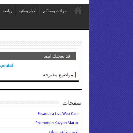
حوادث ومحاكم
أخبار وطنية
رياضة
قد يعجبك ايضا
مواضيع مقترحة
صفحات
Essaouira Live Web Cam
Promotion Kazyon Maroc
أحسن ما في سباتة