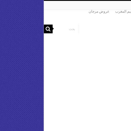
م المغرب
عروض مرجان