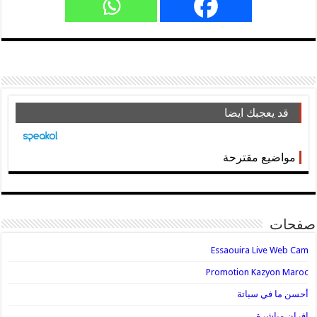
قد يعجبك ايضا
مواضيع مقترحة
صفحات
Essaouira Live Web Cam
Promotion Kazyon Maroc
أحسن ما في سباتة
إفران مباشرة