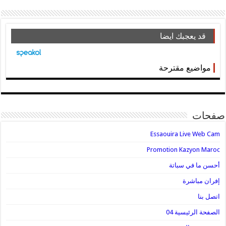
قد يعجبك ايضا
مواضيع مقترحة
صفحات
Essaouira Live Web Cam
Promotion Kazyon Maroc
أحسن ما في سباتة
إفران مباشرة
اتصل بنا
الصفحة الرئيسية 04