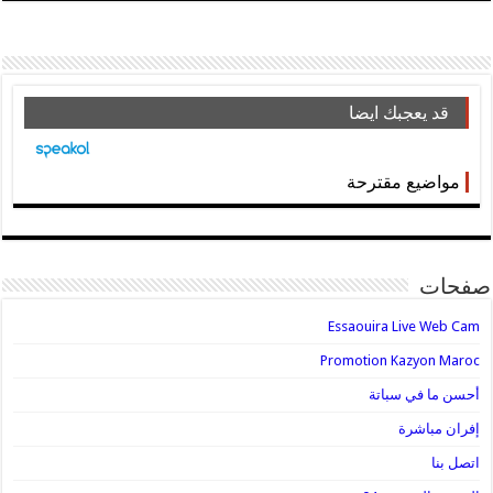
قد يعجبك ايضا
مواضيع مقترحة
صفحات
Essaouira Live Web Cam
Promotion Kazyon Maroc
أحسن ما في سباتة
إفران مباشرة
اتصل بنا