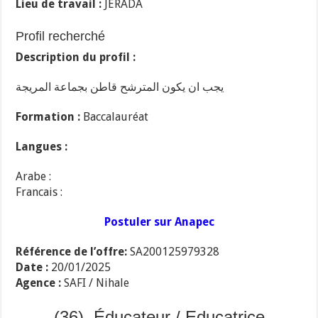
Lieu de travail :
JERADA
Profil recherché
Description du profil :
يجب ان يكون المترشح قاطن بجماعة المريجة
Formation :
Baccalauréat
Langues :
Arabe :
Francais :
Postuler sur Anapec
Référence de l’offre:
SA200125979328
Date :
20/01/2025
Agence :
SAFI / Nihale
(36) Éducateur / Educatrice