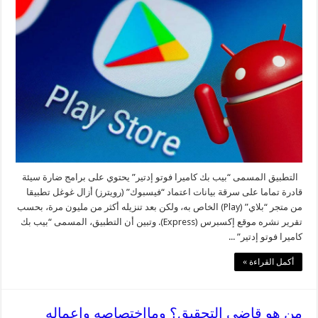
التطبيق المسمى “بيب بك كاميرا فوتو إدتير” يحتوي على برامج ضارة سيئة
قادرة تماما على سرقة بيانات اعتماد “فيسبوك” (رويترز) أزال غوغل تطبيقا
من متجر “بلاي” (Play) الخاص به، ولكن بعد تنزيله أكثر من مليون مرة، بحسب
تقرير نشره موقع إكسبرس (Express). وتبين أن التطبيق، المسمى “بيب بك
كاميرا فوتو إدتير” ...
أكمل القراءة »
من هو قاضي التحقيق؟ ومااختصاصه واعماله