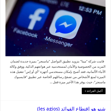
قامت شركة “ميتا” بتزويد تطبيق التواصل “ماسنجر” بميزة جديدة لضمان
المزيد من الخصوصية والأمان لمستخدميه عبر هواتفهم الذكية. ووفق وكالة
الأنباء الألمانية، فقد أصبح بإمكان مستخدمي أجهزة “آي أو إس” تفعيل هذه
الميزة لمنع الأشخاص من تصفح رسائلهم الخاصة عبر تطبيق “فايسبوك
ماسنجر”، حيث يوفر هذا الأخير ميزة قفل ...
أكمل القراءة »
شنو هو إقتطاع الفوائد (les agios)