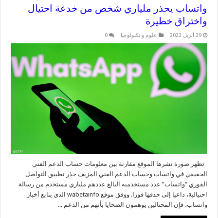
واتساب يحذر ملياري شخص من خدعة احتيال
واختراق خطيرة
29 أبريل 2022
علوم و تكنولوجيا
0
تظهر صورة نشرها الموقع مقارنة بين معلومات حساب الدعم الفني
الحقيقي في واتساب وحساب الدعم الفني المزيف حذر تطبيق التواصل
الفوري “واتساب” عدد مستخدميه البالغ عددهم ملياري مستخدم من رسالة
احتيالية، داعيا إلى حذفها فورا. ووفق موقع wabetainfo الذي يتابع أخبار
واتساب، فإن المحتالين يوهمون الضحايا بأنهم من الدعم ...