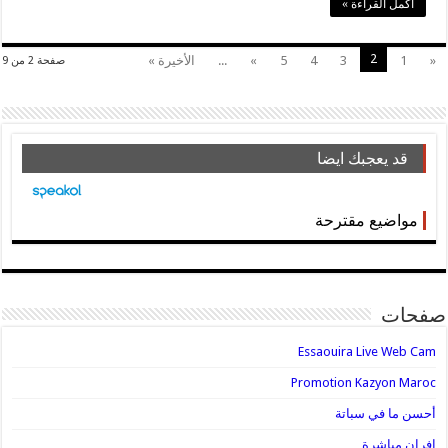
أكمل القراءة »
2
«
1
3
4
5
»
...
الأخيرة »
صفحة 2 من 9
قد يعجبك ايضا
مواضيع مقترحة
صفحات
Essaouira Live Web Cam
Promotion Kazyon Maroc
أحسن ما في سباتة
إفران مباشرة