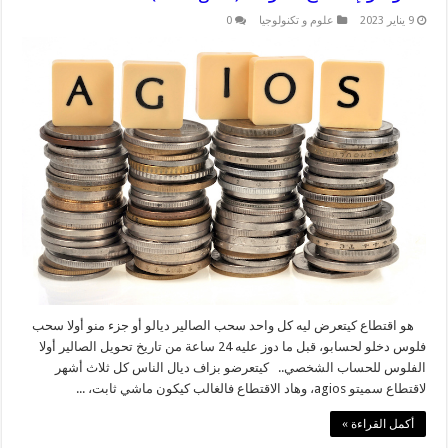
9 يناير 2023
علوم و تكنولوجيا
0
هو اقتطاع كيتعرض ليه كل واحد سحب الصالير ديالو أو جزء منو أولا سحب
فلوس دخلو لحسابو، قبل ما دوز عليه 24 ساعة من تاريخ تحويل الصالير أولا
الفلوس للحساب الشخصي.. كيتعرضو بزاف ديال الناس كل ثلاث أشهر
لاقتطاع سميتو agios، وهاد الاقتطاع فالغالب كيكون ماشي ثابت، ...
أكمل القراءة »