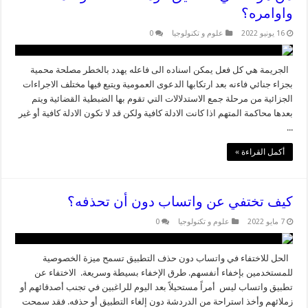
واوامره؟
16 يونيو 2022
علوم و تكنولوجيا
0
الجريمة هي كل فعل يمكن اسناده الى فاعله يهدد بالخطر مصلحة محمية
بجزاء جنائي فاءنه بعد ارتكابها الدعوى العمومية ويتبع فيها مختلف الاجراءات
الجزائية من مرحلة جمع الاستدلالات التي تقوم بها الضبطية القضائية ويتم
بعدها محاكمة المتهم اذا كانت الادلة كافية ولكن قد لا تكون الادلة كافية أو غير
...
أكمل القراءة »
كيف تختفي عن واتساب دون أن تحذفه؟
7 مايو 2022
علوم و تكنولوجيا
0
الحل للاختفاء في واتساب دون حذف التطبيق تسمح ميزة الخصوصية
للمستخدمين بإخفاء أنفسهم. طرق الإخفاء بسيطة وسريعة. الاختفاء عن
تطبيق واتساب ليس أمراً مستحيلاً بعد اليوم للراغبين في تجنب أصدقائهم أو
زملائهم وأخذ استراحة من الدردشة دون إلغاء التطبيق أو حذفه. فقد سمحت