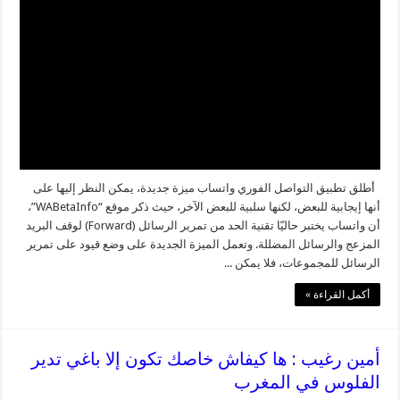
أطلق تطبيق التواصل الفوري واتساب ميزة جديدة، يمكن النظر إليها على
أنها إيجابية للبعض، لكنها سلبية للبعض الآخر، حيث ذكر موقع “WABetaInfo”،
أن واتساب يختبر حاليّا تقنية الحد من تمرير الرسائل (Forward) لوقف البريد
المزعج والرسائل المضللة. وتعمل الميزة الجديدة على وضع قيود على تمرير
الرسائل للمجموعات، فلا يمكن ...
أكمل القراءة »
أمين رغيب : ها كيفاش خاصك تكون إلا باغي تدير
الفلوس في المغرب