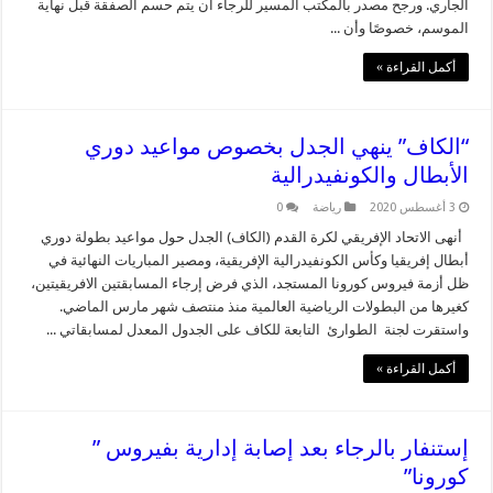
الجاري. ورجح مصدر بالمكتب المسير للرجاء أن يتم حسم الصفقة قبل نهاية
الموسم، خصوصًا وأن ...
أكمل القراءة »
“الكاف” ينهي الجدل بخصوص مواعيد دوري
الأبطال والكونفيدرالية
3 أغسطس 2020
رياضة
0
أنهى الاتحاد الإفريقي لكرة القدم (الكاف) الجدل حول مواعيد بطولة دوري
أبطال إفريقيا وكأس الكونفيدرالية الإفريقية، ومصير المباريات النهائية في
ظل أزمة فيروس كورونا المستجد، الذي فرض إرجاء المسابقتين الافريقيتين،
كغيرها من البطولات الرياضية العالمية منذ منتصف شهر مارس الماضي.
واستقرت لجنة الطوارئ التابعة للكاف على الجدول المعدل لمسابقاتي ...
أكمل القراءة »
إستنفار بالرجاء بعد إصابة إدارية بفيروس ”
كورونا”