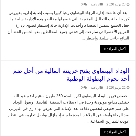
23 يوليو 2020
رياضة
0
بعد أن عاشت إدارة الرجاء البيضاوي رعبا كبيرا بسبب إصابة إدارية بفيروس
كورونا، جاءت التحاليل المخبرية التي خضع لها مخالطو هذه الإدارية سلبية ما
جعل الجميع يتنفس الصعداء. وأحدثت الإدارية حالة إستنفار قصوى بإدارة
الفريق الأخضرالتي سارعت إلى فحص جميع المخالطين معها لحسن الحظ أن
النتائج جاءت سلبية. وإضطر ...
أكمل القراءة »
الوداد البيضاوي يفتح خزينته المالية من أجل ضم
أحد نجوم البطولة الوطنية
22 يوليو 2020
رياضة
0
خصص فريق الوداد البيضاوي لكرة القدم 250 مليون سنتيم لضم عبد الله
خفيفي مدافع مولودية وجدة في الانتقالات الصيفية القادمة. ويعول الوداد
على ضم خفيفي لتحصين دفاعه بعد الإصابة التي تعرض لها داري في الديربي
ضد الرجاء وأبعته عن الملاعب لمدة طويلة إذ مازال يواصل تداريبه في انتظار
عودته للتمارين الجماعية ...
أكمل القراءة »