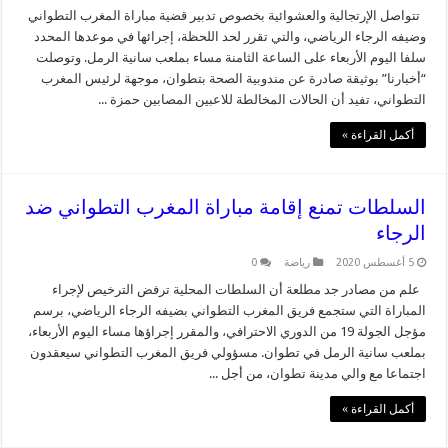
تتواصل الإرتجالية والعشوائية بخصوص تدبير قضية مباراة المغرب التطواني
وضيفه الرجاء الرياضي، والتي تقرر لحد اللحظة، إجرائها في موعدها المحدد
سلفا اليوم الأربعاء على الساعة الثامنة مساء بملعب سانية الرمل. وتوصلت
“أخبارنا” بوثيقة صادرة عن مندوبية الصحة بتطوان، موجهة لرئيس المغرب
التطواني، تفيد أن الحالات المخالطة للاعبين المصابين حمزة ...
أكمل القراءة »
السلطات تمنع إقامة مباراة المغرب التطواني ضد
الرجاء
5 أغسطس 2020
رياضة
0
علم من مصادر جد مطلعة أن السلطات المحلية ترفض الترخيص لإجراء
المباراة التي ستجمع فريق المغرب التطواني بضيفه الرجاء الرياضي، برسم
مؤجل الجولة 19 من الدوري الاحترافي، والمقرر إجراؤها مساء اليوم الأربعاء،
بملعب سانية الرمل في تطوان. مسؤولي فريق المغرب التطواني سيعقدون
اجتماعا مع والي مدينة تطوان، من أجل ...
أكمل القراءة »