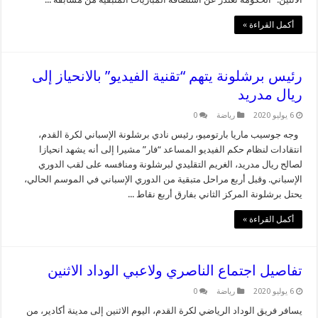
أكمل القراءة »
رئيس برشلونة يتهم “تقنية الفيديو” بالانحياز إلى
ريال مدريد
6 يوليو 2020
رياضة
0
وجه جوسيب ماريا بارتوميو، رئيس نادي برشلونة الإسباني لكرة القدم،
انتقادات لنظام حكم الفيديو المساعد “فار” مشيرا إلى أنه يشهد انحيازا
لصالح ريال مدريد، الغريم التقليدي لبرشلونة ومنافسه على لقب الدوري
الإسباني. وقبل أربع مراحل متبقية من الدوري الإسباني في الموسم الحالي،
يحتل برشلونة المركز الثاني بفارق أربع نقاط ...
أكمل القراءة »
تفاصيل اجتماع الناصري ولاعبي الوداد الاثنين
6 يوليو 2020
رياضة
0
يسافر فريق الوداد الرياضي لكرة القدم، اليوم الاثنين إلى مدينة أكادير، من