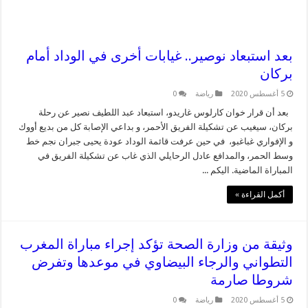
بعد استبعاد نوصير.. غيابات أخرى في الوداد أمام
بركان
5 أغسطس 2020
رياضة
0
بعد أن قرار خوان كارلوس غاريدو، استبعاد عبد اللطيف نصير عن رحلة
بركان، سيغيب عن تشكيلة الفريق الأحمر، و بداعي الإصابة كل من بديع أووك
و الإفواري غباغبو، في حين عرفت قائمة الوداد عودة يحيى جبران نجم خط
وسط الحمر، والمدافع عادل الرحايلي الذي غاب عن تشكيلة الفريق في
المباراة الماضية. اليكم ...
أكمل القراءة »
وثيقة من وزارة الصحة تؤكد إجراء مباراة المغرب
التطواني والرجاء البيضاوي في موعدها وتفرض
شروطا صارمة
5 أغسطس 2020
رياضة
0