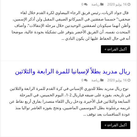
16 يوليو 2020
رياضة
0
قال جواد الزيات، رئيس فريق الرجاء البيضاوي لكرة القدم خلال لقاء
صحفي:” حسمنا صفقتين في الميركاتو الصيفي المقبل ولن أذكر الإسمين،
وأظن أنهما سيكونان لصفقتين الوحيدتين خلال مرحلة الإنتقالات”. وأضاف
المتحدث نفسه، أن الفريق الأخضر يتوفر على تشكيلة بجودة عالية، موضحا
أنه في حال الحفاظ عليها لن يكون النادي ...
أكمل القراءة »
ريال مدريد بطلاً لإسبانيا للمرة الرابعة والثلاثين
16 يوليو 2020
رياضة
0
توج ريال مدريد بطلا للدوري الإسباني في كرة القدم للمرة الرابعة والثلاثين
في تاريخه، بفوزه على ضيفه فياريال 2-1، اليوم الخميس، في المرحلة
السابعة والثلاثين قبل الأخيرة. ودخل ريال اللقاء متصدرا بفارق أربع نقاط عن
غريمه برشلونة بطل الموسمين الماضيين، ونجح بفوزه العاشر تواليا منذ
عودة المنافسات بعد توقف ...
أكمل القراءة »