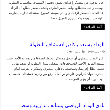
أجل الدخول في معسكر إعدادي مغلق، تحضيرا لاستئناف منافسات البطولة
الوطنية والتي ستنطلق نهاية الشهر الجاري. وكشف مصدر مطلع أن الوداد
أعد العدة للمعسكر الإعدادي والذي سيمتد لأسبوع، ستتخلله تداريب صارمة
بداية من اليوم، حيث سيجري الفريق حصة ...
أكمل القراءة »
الوداد يستعد بأكادير لاستئناف البطولة
4 يوليو 2020
رياضة
0
قرر الوداد البيضاوي أن يدخل معسكرا مغلقا، انطلاقا من يوم غد الأحد، حيث
يستعد الفريق الأحمر للاستحقاقات المقبلة، سواء البطولة أو نصف نهائي
عصبة أبطال إفريقيا، وسيجمعه بالأهلي المصري. وستكون الفرصة أمام
المدرب خوان كارلوس غاريدو من أجل الرفع من وثيرة الاستعداد، خاصة أن
الوداد يريد أن ينهي الموسم، ...
أكمل القراءة »
نادي الوداد الرياضي يستأنف تداريبه وسط