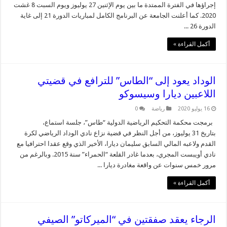
إجراؤها في الفترة الممتدة ما بين يوم الإثنين 27 يوليوز ويوم السبت 8 غشت
2020. كما أعلنت الجامعة عن البرنامج الكامل لمباريات الدورة 21 إلى غاية
الدورة 26 ...
أكمل القراءة »
الوداد يعود إلى “الطاس” للترافع في قضيتي
اللاعبين ديارا وسيسوكو
16 يوليو 2020
رياضة
0
برمجت محكمة التحكيم الرياضية الدولية “طاس”، جلسة استماع،
بتاريخ 31 يوليوز، من أجل النظر في قضية نزاع نادي الوداد الرياضي لكرة
القدم ولاعبه المالي السابق سليمان ديارا، الأخير الذي وقع عقدا احترافيا مع
نادي أويبست المجري، بعدما غادر القلعة “الحمراء” سنة 2015. وبالرغم من
مرور خمس سنوات عن واقعة مغادرة ديارا ...
أكمل القراءة »
الرجاء يعقد صفقتين في “الميركاتو” الصيفي