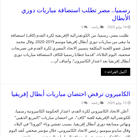
رسميا.. مصر تطلب استضافة مباريات دوري
الأبطال
14 يوليو 2020
رياضة
0
طلبت مصر، رسميا، من الكونفدرالية الإفريقية لكرة القدم (كاف) استضافة
ما تبقى من مباريات دوري أبطال إفريقيا موسم 2019-2020. وقال محمد
فضل عضو اللجنة المكلفة بتسيير الاتحاد المصري لكرة القدم في تصريحات
صحفية، اليوم الثلاثاء، “قدمنا خطابا رسميا للكاف لاستضافة مباريات دوري
أبطال إفريقيا بعد اعتذار الكاميرون”. وأضاف أن ...
أكمل القراءة »
الكاميرون ترفض احتضان مباريات أبطال إفريقيا
13 يوليو 2020
رياضة
0
أعلن الاتحاد الكاميروني لكرة القدم، اعتذار الحكومة الكاميرونية رسميا،
للكونفدرالية الإفريقية للعبة “كاف”، عن احتضان مباريات “المربع الذهبي”
ونهائي مسابقة دوري أبطال إفريقيا، بسبب تفشي وباء “كورونا” في البلاد.
وقال سايدو مبومبو، رئيس الاتحاد الكاميروني، خلال مؤتمر صحفي عُقد اليوم
الاثنين: “الحكومة تعتذر عن استضافة المباريات المتبقية من مسابقة ...