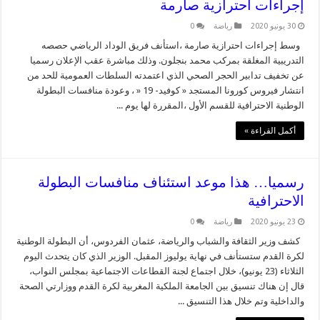
إجراءات احترازية صارمة
30 يونيو 2020
رياضة
0
وسط إجراءات احترازية صارمة ،استأنف فريق الوداد الرياضي حصصه
التدريبية المغلقة بمركب محمد بنجلون. وذلك مباشرة عقب الإعلان رسميا
عن تخفيف تدابير الحجر الصحي الذي اعتمدته السلطات العمومية للحد من
انتشار فيروس كورونا المستجد « كوفيد- 19 « ، وعودة منافسات البطولة
الوطنية الاحترافية للقسم الأول ،المقررة لها يوم ...
أكمل القراءة »
رسميا… هذا موعد استئناف منافسات البطولة
الاحترافية
23 يونيو 2020
رياضة
0
كشف وزير الثقافة والشباب والرياضة، عثمان الفردوس، أن البطولة الوطنية
لكرة القدم ستستأنف في نهاية يوليوز المقبل. الوزير الذي كان يتحدث اليوم
الثلاثاء (23 يونيو)، خلال اجتماع لجنة القطاعات الاجتماعية بمجلس النواب،
قال إن هناك تنسيق بين الجامعة الملكية المغربية لكرة القدم ووزارتي الصحة
والداخلية وتم خلال هذا التنسيق ...