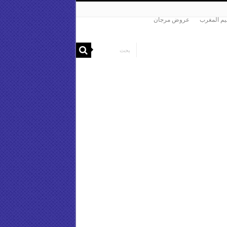
م المغرب
عروض مرجان