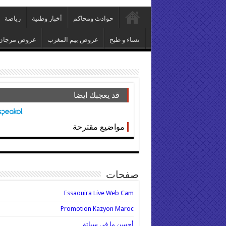
حوادث ومحاكم
أخبار وطنية
رياضة
نساء و طبخ
عروض بيم المغرب
عروض مرجان
قد يعجبك ايضا
مواضيع مقترحة
صفحات
Essaouira Live Web Cam
Promotion Kazyon Maroc
أحسن ما في سباتة