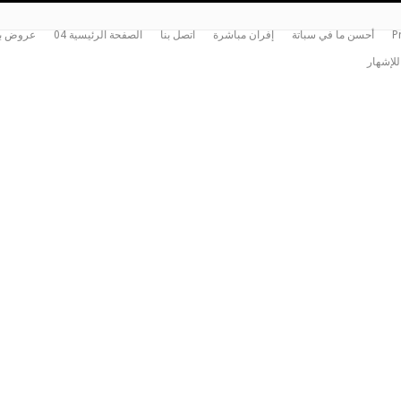
P
أحسن ما في سباتة
إفران مباشرة
اتصل بنا
الصفحة الرئيسية 04
عروض بي
للإشهار