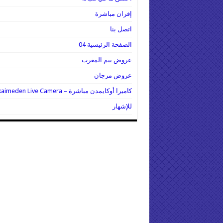
إفران مباشرة
اتصل بنا
الصفحة الرئيسية 04
عروض بيم المغرب
عروض مرجان
كاميرا أوكايمدن مباشرة – Oukaimeden Live Camera
للإشهار