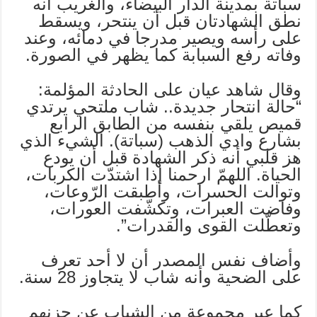
سباتة بمدينة الدار البيضاء، والغريب أنه
نطق الشهادتان قبل أن ينتحر، ويسقط
على رأسه ويصير مدرجا في دمائه، وعند
وفاته رفع السبابة كما يظهر في الصورة.
وقال شاهد عيان على الحادثة المؤلمة:
“حالة انتحار جديدة.. شاب ملتحي يرتدي
قميص يلقي بنفسه من الطابق الرابع
بشارع وادي الذهب (سباتة). الشيء الذي
هز قلبي أنه ذكر الشهادة قبل أن يودع
الحياة. اللهمّ ارحمنا إذا اشتدّت الكربات،
وتوالت الحسرات، وأطبقت الرّوعات،
وفاضت العبرات، وتكشّفت العورات،
وتعطّلت القوى والقدرات”.
وأضاف نفس المصدر أن لا أحد تعرف
على الضحية وأنه شاب لا يتجاوز 28 سنة.
كما عبر مجموعة من الشباب عن حزنهم