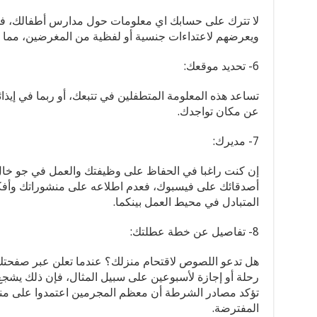
لا تترك على حسابك اي معلومات حول مدارس أطفالك، ف
ويعرضهم لاعتداءات جنسية أو لفظية من المغرضين، مما يؤث
6- تحديد موقعك:
تساعد هذه المعلومة المتطفلين في تتبعك، أو ربما في إيذ
عن مكان تواجدك.
7- مديرك:
إن كنت راغبا في الحفاظ على وظيفتك والعمل في جو خال 
أصدقائك على فيسبوك، فعدم اطلاعه على منشوراتك وأفكا
المتبادل في محيط العمل بينكما.
8- تفاصيل عن خطة عطلتك:
هل تدعو اللصوص لاقتحام منزلك؟ عندما تعلن عبر صفحت
رحلة أو إجازة لأسبوعين على سبيل المثال، فإن ذلك ي
تؤكد مصادر الشرطة أن معظم المجرمين اعتمدوا على من
المفترضة.