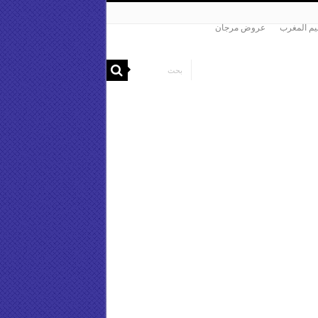
م المغرب
عروض مرجان