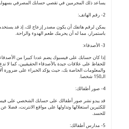
يساعد ذلك المجرمين في تقصي حسابك المصرفي بسهولة
2- رقم الهاتف:
يمكن لرقم هاتفك أن يكون مصدر إزعاج لك، إذ قد يستخد
باستمرار، مما له أن يحرمك طعم الهدوء والراحة.
3- الأصدقاء:
إذا كان حسابك على فيسبوك يضم عددا كبيرا من الأصدقاء
للحفاظ على علاقات جيدة بالأصدقاء الحقيقيين، كما لا تدع
والمعلومات الخاصة بك، حيث يؤكد الخبراء على ضرورة ألا
الـ150 شخصا.
4- صور أطفالك:
قد يبدو نشر صور أطفالك على حسابك الشخصي على فيسبوك
للكثيرين استغلالها وتداولها على مواقع الانترنت، فضلا ع
للحسد.
5- مدارس أطفالك: