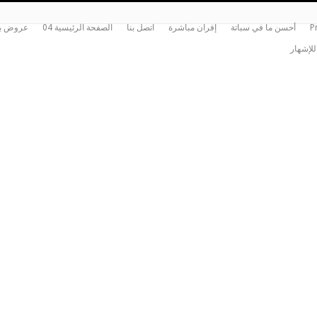
P
أحسن ما في سباتة
إفران مباشرة
اتصل بنا
الصفحة الرئيسية 04
عروض بي
للإشهار