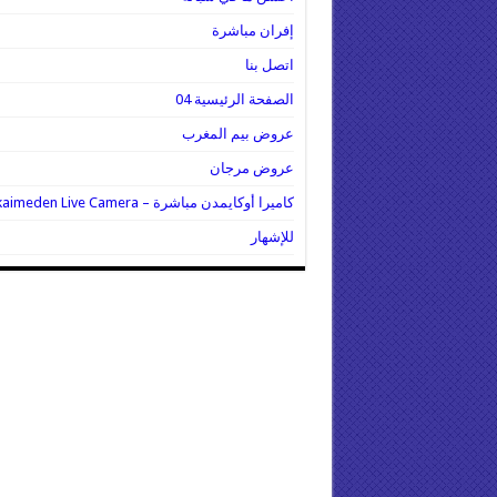
إفران مباشرة
اتصل بنا
الصفحة الرئيسية 04
عروض بيم المغرب
عروض مرجان
كاميرا أوكايمدن مباشرة – Oukaimeden Live Camera
للإشهار