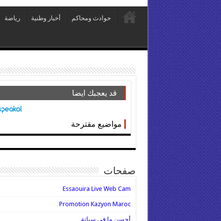
حوادث ومحاكم
أخبار وطنية
رياضة
قد يعجبك ايضا
مواضيع مقترحة
صفحات
Essaouira Live Web Cam
Promotion Kazyon Maroc
أحسن ما في سباتة