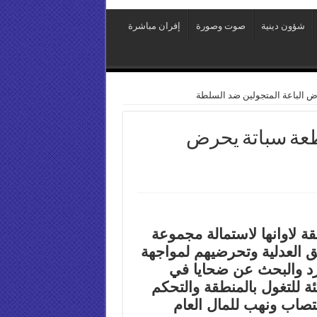
شؤون دينية
صوت وصورة
إفران مباشرة
 الباعة المتجولين ضد السلطة
عة سباتة يحرض
ة لاوانها لاستمالة مجموعة
ق العدلية وتحرضيهم لمواجهة
رد والبحث عن ضحايا في
ئة للتغول بالمنطقة والتحكم
تصاب ونهب للمال العام