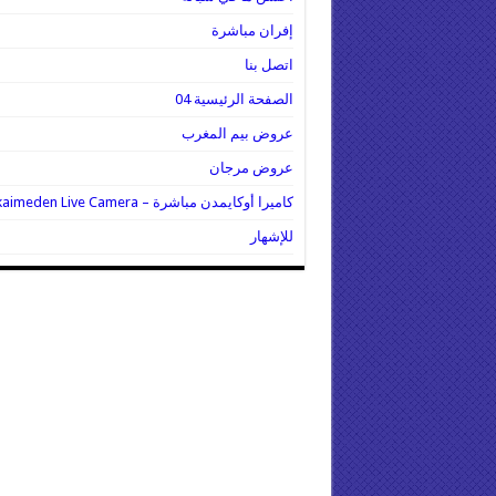
إفران مباشرة
اتصل بنا
الصفحة الرئيسية 04
عروض بيم المغرب
عروض مرجان
كاميرا أوكايمدن مباشرة – Oukaimeden Live Camera
للإشهار