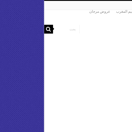
م المغرب
عروض مرجان