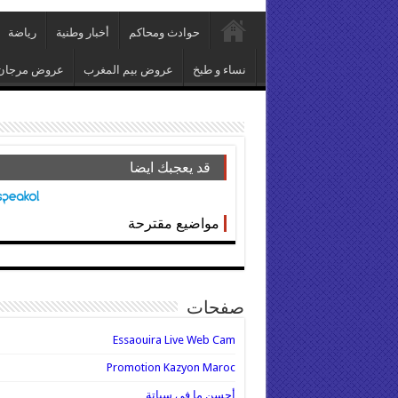
حوادث ومحاكم
أخبار وطنية
رياضة
نساء و طبخ
عروض بيم المغرب
عروض مرجان
قد يعجبك ايضا
مواضيع مقترحة
صفحات
Essaouira Live Web Cam
Promotion Kazyon Maroc
أحسن ما في سباتة