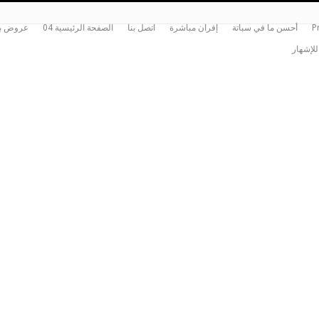
P
أحسن ما في سباتة
إفران مباشرة
اتصل بنا
الصفحة الرئيسية 04
عروض بي
للإشهار