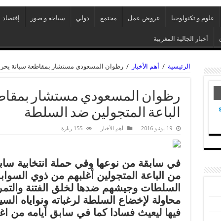
علوم و تكنولوجيا
عروض عمل
مجتمع
دولي
سياحة و صور
إقتصاد
أخبار الجالية المغربية
الرئيسية
/
أهم الأخبار
/
رظوان المسعودي مستشار بمقاطعة سباتة يحرض
رظوان المسعودي مستشار بمقاط
الباعة المتجولين ضد السلطة
19 يونيو 2016
أهم الأخبار
155 زيارة
في سابقة من نوعها وفي حملة انتخابية سابق
من الباعة المتجولين أغلبهم من ذوي السواب
السلطات وجيشهم ضدها لخلق الفتنة والتم
محاولة لإخضاع السلطة لرغباته ونواياه السي
فيها ليعيث فسادا كما في سابق أيامه من اغ