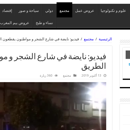
علوم و تكنولوجيا
عروض عمل
مجتمع
دولي
سياحة و صور
إقتصاد
نساء و طبخ
عروض بيم المغرب
الرئيسية
/
مجتمع
/
فيديو: نايضة في شارع الشجر و مواطنون يقطعون ا
فيديو: نايضة في شارع الشجر و م
الطريق
13 أكتوبر 2019
مجتمع
360 زيارة