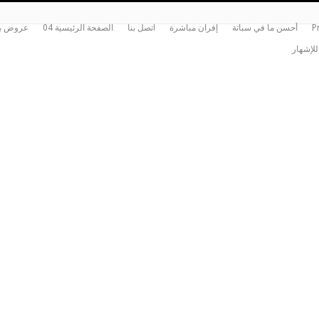
P
أحسن ما في سباتة
إفران مباشرة
اتصل بنا
الصفحة الرئيسية 04
عروض بي
للإشهار