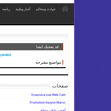
حوادث ومحاكم
أخبار وطنية
رياضة
قد يعجبك ايضا
مواضيع مقترحة
صفحات
Essaouira Live Web Cam
Promotion Kazyon Maroc
أحسن ما في سباتة