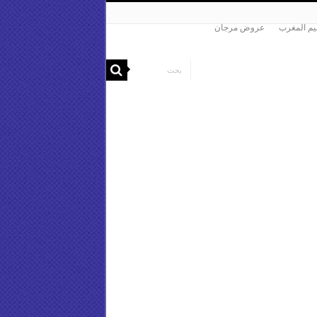
م المغرب
عروض مرجان