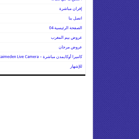
إفران مباشرة
اتصل بنا
الصفحة الرئيسية 04
عروض بيم المغرب
عروض مرجان
كاميرا أوكايمدن مباشرة – Oukaimeden Live Camera
للإشهار